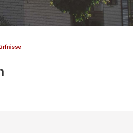
ürfnisse
n