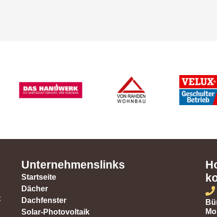
Unternehmenslinks
Ho
ko
Startseite
Dächer
t
Dachfenster
Bür
Mo 
Solar-Photovoltaik